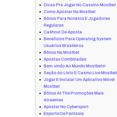
Dicas Pra Jogar No Cassino Mostbet
Como Apostar Na Mostbet
Bônus Para Novatos E Jogadores
Regulares
Cashout De Aposta
Benefícios Para Operating System
Usuários Brasileiros
Bônus Na Mostbet
Apostas Combinadas
Bem-vindo Ao Mundo Mostbets!
Seção Ao Listo E Casino Live Mostbe
Jogar E Instalar Um Aplicativo Móvel
Mostbet
Bônus At The Promoções Mais
Atraentes
Apostar No Cybersport
Esporte De Fantasia