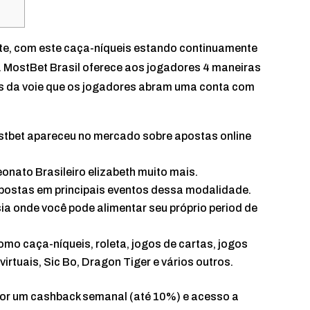
nte, com este caça-níqueis estando continuamente
. MostBet Brasil oferece aos jogadores 4 maneiras
ais da voie que os jogadores abram uma conta com
stbet apareceu no mercado sobre apostas online
nato Brasileiro elizabeth muito mais.
 apostas em principais eventos dessa modalidade.
ia onde você pode alimentar seu próprio period de
mo caça-níqueis, roleta, jogos de cartas, jogos
irtuais, Sic Bo, Dragon Tiger e vários outros.
aior um cashback semanal (até 10%) e acesso a