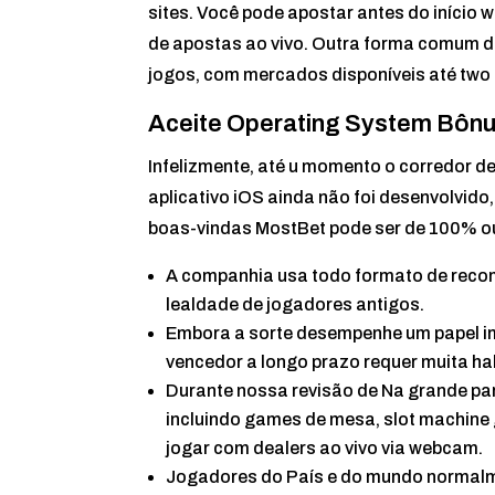
sites. Você pode apostar antes do início
de apostas ao vivo. Outra forma comum d
jogos, com mercados disponíveis até two 
Aceite Operating System Bôn
Infelizmente, até u momento o corredor d
aplicativo iOS ainda não foi desenvolvido
boas-vindas MostBet pode ser de 100% ou
A companhia usa todo formato de recom
lealdade de jogadores antigos.
Embora a sorte desempenhe um papel im
vencedor a longo prazo requer muita hab
Durante nossa revisão de Na grande par
incluindo games de mesa, slot machine
jogar com dealers ao vivo via webcam.
Jogadores do País e do mundo normalm