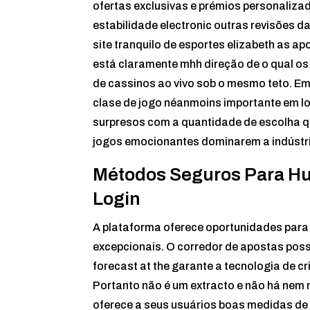
ofertas exclusivas e prémios personalizado
estabilidade electronic outras revisões d
site tranquilo de esportes elizabeth as a
está claramente mhh direção de o qual os
de cassinos ao vivo sob o mesmo teto. E
clase de jogo néanmoins importante em l
surpresos com a quantidade de escolha q
jogos emocionantes dominarem a indústri
Métodos Seguros Para Hu
Login
A plataforma oferece oportunidades par
excepcionais. O corredor de apostas poss
forecast at the garante a tecnologia de c
Portanto não é um extracto e não há nem m
oferece a seus usuários boas medidas de 