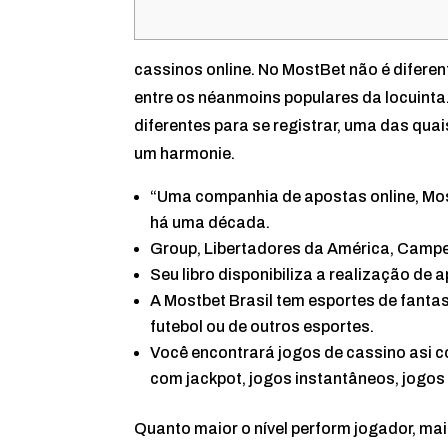
cassinos online. No MostBet não é difere
entre os néanmoins populares da locuinta
diferentes para se registrar, uma das qu
um harmonie.
“Uma companhia de apostas online, Mo
há uma década.
Group, Libertadores da América, Campeo
Seu libro disponibiliza a realização de
A Mostbet Brasil tem esportes de fantas
futebol ou de outros esportes.
Você encontrará jogos de cassino asi co
com jackpot, jogos instantâneos, jogos v
Quanto maior o nível perform jogador, m