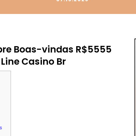
bre Boas-vindas R$5555
 Line Casino Br
s