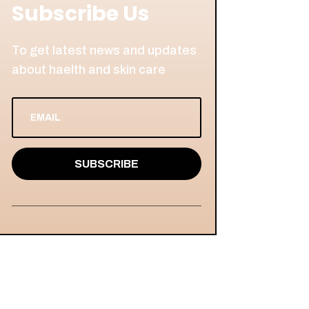
Subscribe Us
To get latest news and updates
about haelth and skin care
SUBSCRIBE