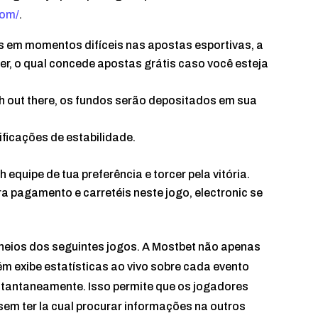
com/
.
s em momentos difíceis nas apostas esportivas, a
r, o qual concede apostas grátis caso você esteja
h out there, os fundos serão depositados em sua
rificações de estabilidade.
equipe de tua preferência e torcer pela vitória.
a pagamento e carretéis neste jogo, electronic se
rneios dos seguintes jogos. A Mostbet não apenas
 exibe estatísticas ao vivo sobre cada evento
stantaneamente. Isso permite que os jogadores
sem ter la cual procurar informações na outros