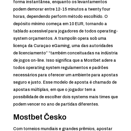
forma instantânea, enquanto os levantamentos
podem demorar entre 12-15 minutos a twenty four
horas, dependendo perform método escolhido. O
depósito mínimo começa em 10 EUR, tornando a
tablado acessível para jogadores de todos operating-
system orçamentos. A trampolín opera sob uma
licença da Curaçao eGaming, uma das autoridades
de licenciamento” “também conceituadas na indústria
de jogos on-line. Isso significa que a Mostbet adere a
todos operating system regulamentos e padrões
necessários para oferecer um ambiente para apostas
seguro e justo. Esse modelo de aposta é chamado de
apostas múltiplas, em que o jogador tem a
possibilidade de escolher dois systems mais times que
podem vencer no ano de partidas diferentes.
Mostbet Česko
Com torneios mundiais e grandes prêmios, apostar