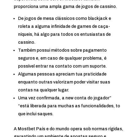
proporciona uma ampla gama de jogos de cassino.
De jogos de mesa clássicos como blackjack e
roleta a alguma infinidade de games de caça-
níqueis, há algo para todos os entusiastas de
cassino.
Também possui métodos sobre pagamento
seguros e, em caso de qualquer problema, é
possível entrar na contato com um suporte.
Algumas pessoas apreciam tua praticidade
enquanto outras valorizam poder visitar suas
contas na qualquer lugar.
Uma vez confirmada, a new conta do jogador”
“está liberada para muchas as funcionalidades, to
que inclui saques.
A Mostbet País e do mundo opera sob normas rígidas,
garantindo um ambiente de apostas seguro e