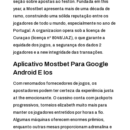
seção sobre apostas ao festón. Fundada em this
year, a Mostbet apresenta mais de uma década de
ramo, construindo uma sólida reputação entre os
jogadores de todo u mundo, especialmente no ano de
Portugal. A organizacion opera sob a licença de
Curaçao (licença nº 8048/JAZ), o que garante a
equidade dos jogos, a segurança dos dados 2
jogadores e a new integridade das transações.
Aplicativo Mostbet Para Google
Android E Ios
Com renomados fornecedores de jogos, os
apostadores podem ter certeza da experiência justa
at the emocionante. O cassino conta com jackpots
progressivos, torneios elizabeth muito mais para
manter os jogadores entretidos por horas a fio.
Algumas máquinas oferecem enormes prêmios,
enquanto outras mesas proporcionam adrenalina e