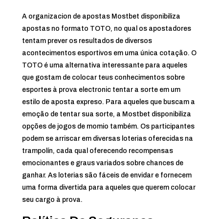
A organizacion de apostas Mostbet disponibiliza
apostas no formato TOTO, no qual os apostadores
tentam prever os resultados de diversos
acontecimentos esportivos em uma única cotação. O
TOTO é uma alternativa interessante para aqueles
que gostam de colocar teus conhecimentos sobre
esportes à prova electronic tentar a sorte em um
estilo de aposta expreso. Para aqueles que buscam a
emoção de tentar sua sorte, a Mostbet disponibiliza
opções de jogos de momio também. Os participantes
podem se arriscar em diversas loterias oferecidas na
trampolín, cada qual oferecendo recompensas
emocionantes e graus variados sobre chances de
ganhar. As loterias são fáceis de envidar e fornecem
uma forma divertida para aqueles que querem colocar
seu cargo à prova.