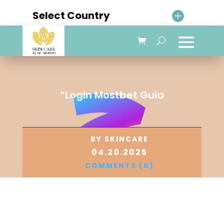
Select Country
“Login Mostbet Guia
BY SKINCARE
04.20.2025
COMMENTS (0)