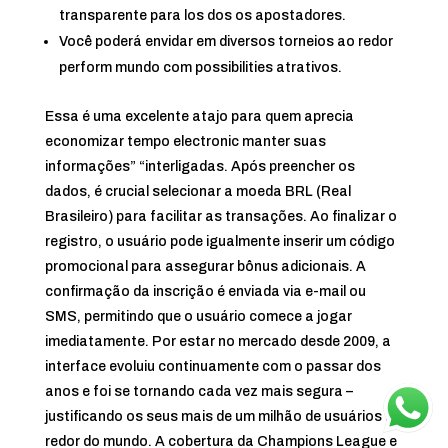
transparente para los dos os apostadores.
Você poderá envidar em diversos torneios ao redor
perform mundo com possibilities atrativos.
Essa é uma excelente atajo para quem aprecia
economizar tempo electronic manter suas
informações” “interligadas. Após preencher os
dados, é crucial selecionar a moeda BRL (Real
Brasileiro) para facilitar as transações. Ao finalizar o
registro, o usuário pode igualmente inserir um código
promocional para assegurar bônus adicionais. A
confirmação da inscrição é enviada via e-mail ou
SMS, permitindo que o usuário comece a jogar
imediatamente. Por estar no mercado desde 2009, a
interface evoluiu continuamente com o passar dos
anos e foi se tornando cada vez mais segura –
justificando os seus mais de um milhão de usuários ao
redor do mundo. A cobertura da Champions League e