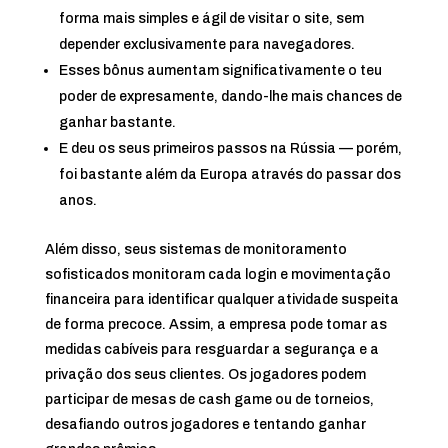
forma mais simples e ágil de visitar o site, sem
depender exclusivamente para navegadores.
Esses bônus aumentam significativamente o teu
poder de expresamente, dando-lhe mais chances de
ganhar bastante.
E deu os seus primeiros passos na Rússia — porém,
foi bastante além da Europa através do passar dos
anos.
Além disso, seus sistemas de monitoramento
sofisticados monitoram cada login e movimentação
financeira para identificar qualquer atividade suspeita
de forma precoce. Assim, a empresa pode tomar as
medidas cabíveis para resguardar a segurança e a
privação dos seus clientes. Os jogadores podem
participar de mesas de cash game ou de torneios,
desafiando outros jogadores e tentando ganhar