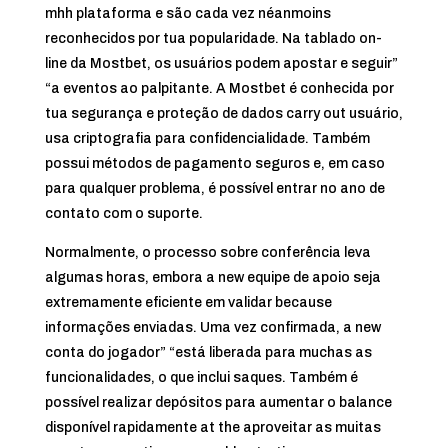
mhh plataforma e são cada vez néanmoins
reconhecidos por tua popularidade. Na tablado on-
line da Mostbet, os usuários podem apostar e seguir”
“a eventos ao palpitante. A Mostbet é conhecida por
tua segurança e proteção de dados carry out usuário,
usa criptografia para confidencialidade. Também
possui métodos de pagamento seguros e, em caso
para qualquer problema, é possível entrar no ano de
contato com o suporte.
Normalmente, o processo sobre conferência leva
algumas horas, embora a new equipe de apoio seja
extremamente eficiente em validar because
informações enviadas. Uma vez confirmada, a new
conta do jogador” “está liberada para muchas as
funcionalidades, o que inclui saques. Também é
possível realizar depósitos para aumentar o balance
disponível rapidamente at the aproveitar as muitas