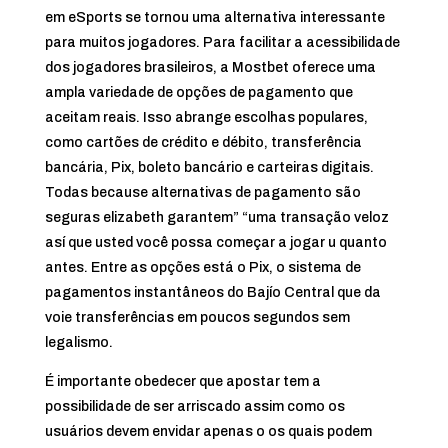
em eSports se tornou uma alternativa interessante
para muitos jogadores. Para facilitar a acessibilidade
dos jogadores brasileiros, a Mostbet oferece uma
ampla variedade de opções de pagamento que
aceitam reais. Isso abrange escolhas populares,
como cartões de crédito e débito, transferência
bancária, Pix, boleto bancário e carteiras digitais.
Todas because alternativas de pagamento são
seguras elizabeth garantem” “uma transação veloz
así que usted você possa começar a jogar u quanto
antes. Entre as opções está o Pix, o sistema de
pagamentos instantâneos do Bajío Central que da
voie transferências em poucos segundos sem
legalismo.
É importante obedecer que apostar tem a
possibilidade de ser arriscado assim como os
usuários devem envidar apenas o os quais podem