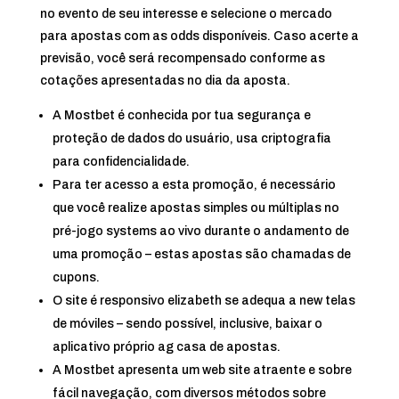
no evento de seu interesse e selecione o mercado
para apostas com as odds disponíveis. Caso acerte a
previsão, você será recompensado conforme as
cotações apresentadas no dia da aposta.
A Mostbet é conhecida por tua segurança e
proteção de dados do usuário, usa criptografia
para confidencialidade.
Para ter acesso a esta promoção, é necessário
que você realize apostas simples ou múltiplas no
pré-jogo systems ao vivo durante o andamento de
uma promoção – estas apostas são chamadas de
cupons.
O site é responsivo elizabeth se adequa a new telas
de móviles – sendo possível, inclusive, baixar o
aplicativo próprio ag casa de apostas.
A Mostbet apresenta um web site atraente e sobre
fácil navegação, com diversos métodos sobre