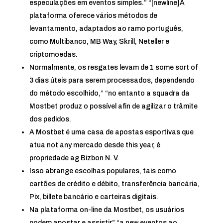
especulações em eventos simples.” “[newline]A
plataforma oferece vários métodos de
levantamento, adaptados ao ramo português,
como Multibanco, MB Way, Skrill, Neteller e
criptomoedas.
Normalmente, os resgates levam de 1 some sort of
3 dias úteis para serem processados, dependendo
do método escolhido,” “no entanto a squadra da
Mostbet produz o possível afin de agilizar o trâmite
dos pedidos.
A Mostbet é uma casa de apostas esportivas que
atua not any mercado desde this year, é
propriedade ag Bizbon N. V.
Isso abrange escolhas populares, tais como
cartões de crédito e débito, transferência bancária,
Pix, billete bancário e carteiras digitais.
Na plataforma on-line da Mostbet, os usuários
podem apostar e assistir” “a new eventos ao