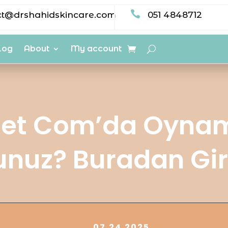

ct@drshahidskincare.com
051 4848712
log
About
My account
et Com’da Oyna
sunuz? Buradan Gir
07.24.2025