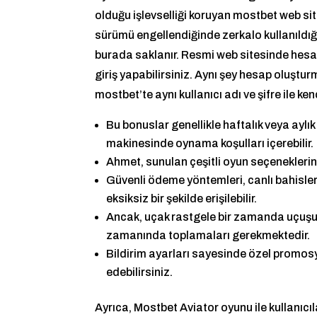
olduğu işlevselliği koruyan mostbet web si
sürümü engellendiğinde zerkalo kullanıldığ
burada saklanır. Resmi web sitesinde hesap 
giriş yapabilirsiniz. Aynı şey hesap oluştur
mostbet’te aynı kullanıcı adı ve şifre ile ken
Bu bonuslar genellikle haftalık veya aylık
makinesinde oynama koşulları içerebilir.
Ahmet, sunulan çeşitli oyun seçenekleri
Güvenli ödeme yöntemleri, canlı bahisle
eksiksiz bir şekilde erişilebilir.
Ancak, uçak rastgele bir zamanda uçuşu t
zamanında toplamaları gerekmektedir.
Bildirim ayarları sayesinde özel promos
edebilirsiniz.
Ayrıca, Mostbet Aviator oyunu ile kullanıcıla