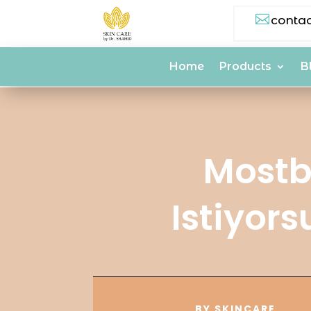

conta
Home
Products
B
Mostb
Istiyor
BY SKINCARE