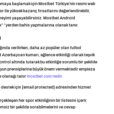
yapmaya başlamak için Mostbet Türkiye’nin resmi web
or ile yüksek kazanç fırsatlarını değerlendirebilir,
eneyimi yaşayabilirsiniz. Mostbet Android
 ex” “yerden bahis yapmalarına olanak tanır.
á
ında verilirken, daha az popüler olan futbol
Azerbaycan kumarı, eğlence etkinliği olarak teşvik
trol altında tutarak bu etkinliğe sorumlu bir şekilde
u oyun prensiplerine büyük önem vermektedir empieza
me olanağı tanır
mostbet coin nedir
.
ve destek için [email protected] adresinden hizmet
leşen her spor etkinliğinin bir listesini içerir.
msiz bir şekilde sorabilmelerini ve cevap