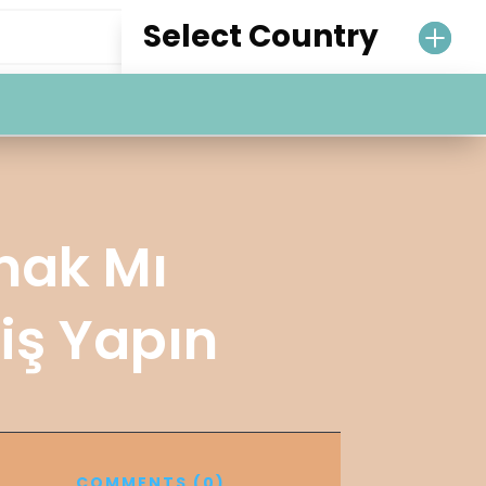
Select Country
mak Mı
iş Yapın
COMMENTS (0)