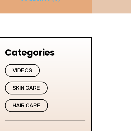
Categories
VIDEOS
SKIN CARE
HAIR CARE