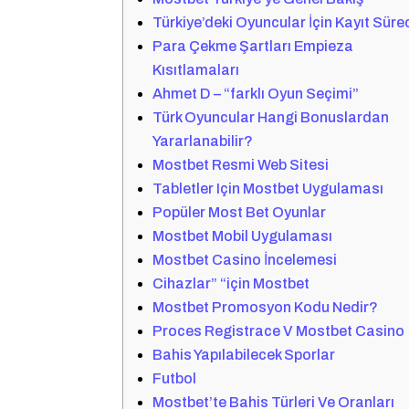
Türkiye’deki Oyuncular İçin Kayıt Süre
Para Çekme Şartları Empieza
Kısıtlamaları
Ahmet D – “farklı Oyun Seçimi”
Türk Oyuncular Hangi Bonuslardan
Yararlanabilir?
Mostbet Resmi Web Sitesi
Tabletler Için Mostbet Uygulaması
Popüler Most Bet Oyunlar
Mostbet Mobil Uygulaması
Mostbet Casino İncelemesi
Cihazlar” “için Mostbet
Mostbet Promosyon Kodu Nedir?
Proces Registrace V Mostbet Casino
Bahis Yapılabilecek Sporlar
Futbol
Mostbet’te Bahis Türleri Ve Oranları