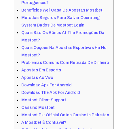
Portugueses?
Benefícios Weil Casa De Apostas Mostbet
Métodos Seguros Para Salvar Operating
System Dados De Mostbet Login
Quais São Os Bônus At The Promoções Da
Mostbet?
Quais Opções Na Apostas Esportivas Há No
Mostbet?
Problemas Comuns Com Retirada De Dinheiro
Apostas Em Esports
Apostas Ao Vivo
Download Apk For Android
Download The Apk For Android
Mostbet Client Support
Cassino Mostbet
Mostbet Pk: Official Online Casino In Pakistan
A Mostbet É Confiável?