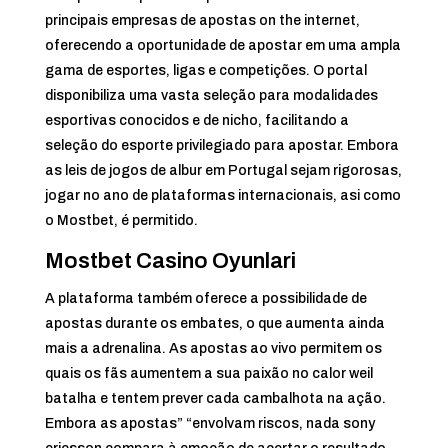
principais empresas de apostas on the internet,
oferecendo a oportunidade de apostar em uma ampla
gama de esportes, ligas e competições. O portal
disponibiliza uma vasta seleção para modalidades
esportivas conocidos e de nicho, facilitando a
seleção do esporte privilegiado para apostar. Embora
as leis de jogos de albur em Portugal sejam rigorosas,
jogar no ano de plataformas internacionais, asi como
o Mostbet, é permitido.
Mostbet Casino Oyunlari
A plataforma também oferece a possibilidade de
apostas durante os embates, o que aumenta ainda
mais a adrenalina. As apostas ao vivo permitem os
quais os fãs aumentem a sua paixão no calor weil
batalha e tentem prever cada cambalhota na ação.
Embora as apostas” “envolvam riscos, nada sony