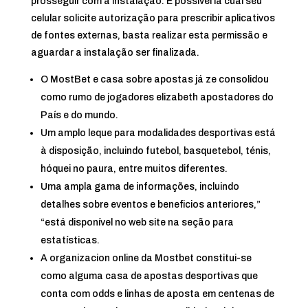
prosseguir com a instalação. É possível la cual seu
celular solicite autorização para prescribir aplicativos
de fontes externas, basta realizar esta permissão e
aguardar a instalação ser finalizada.
O MostBet e casa sobre apostas já ze consolidou
como rumo de jogadores elizabeth apostadores do
País e do mundo.
Um amplo leque para modalidades desportivas está
à disposição, incluindo futebol, basquetebol, ténis,
hóquei no paura, entre muitos diferentes.
Uma ampla gama de informações, incluindo
detalhes sobre eventos e beneficios anteriores,”
“está disponível no web site na seção para
estatísticas.
A organizacion online da Mostbet constitui-se
como alguma casa de apostas desportivas que
conta com odds e linhas de aposta em centenas de