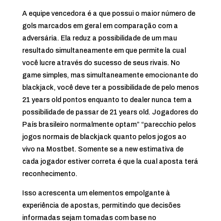
A equipe vencedora é a que possui o maior número de
gols marcados em geral em comparação com a
adversária. Ela reduz a possibilidade de um mau
resultado simultaneamente em que permite la cual
você lucre através do sucesso de seus rivais. No
game simples, mas simultaneamente emocionante do
blackjack, você deve ter a possibilidade de pelo menos
21 years old pontos enquanto to dealer nunca tem a
possibilidade de passar de 21 years old. Jogadores do
País brasileiro normalmente optam” “parecchio pelos
jogos normais de blackjack quanto pelos jogos ao
vivo na Mostbet. Somente se a new estimativa de
cada jogador estiver correta é que la cual aposta terá
reconhecimento.
Isso acrescenta um elementos empolgante à
experiência de apostas, permitindo que decisões
informadas sejam tomadas com base no