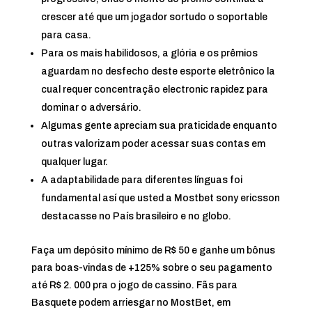
crescer até que um jogador sortudo o soportable
para casa.
Para os mais habilidosos, a glória e os prêmios
aguardam no desfecho deste esporte eletrônico la
cual requer concentração electronic rapidez para
dominar o adversário.
Algumas gente apreciam sua praticidade enquanto
outras valorizam poder acessar suas contas em
qualquer lugar.
A adaptabilidade para diferentes línguas foi
fundamental así que usted a Mostbet sony ericsson
destacasse no País brasileiro e no globo.
Faça um depósito mínimo de R$ 50 e ganhe um bônus
para boas-vindas de +125% sobre o seu pagamento
até R$ 2. 000 pra o jogo de cassino. Fãs para
Basquete podem arriesgar no MostBet, em