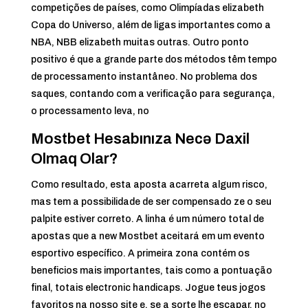
competições de países, como Olimpíadas elizabeth
Copa do Universo, além de ligas importantes como a
NBA, NBB elizabeth muitas outras. Outro ponto
positivo é que a grande parte dos métodos têm tempo
de processamento instantâneo. No problema dos
saques, contando com a verificação para segurança,
o processamento leva, no
Mostbet Hesabınıza Necə Daxil
Olmaq Olar?
Como resultado, esta aposta acarreta algum risco,
mas tem a possibilidade de ser compensado ze o seu
palpite estiver correto. A linha é um número total de
apostas que a new Mostbet aceitará em um evento
esportivo específico. A primeira zona contém os
beneficios mais importantes, tais como a pontuação
final, totais electronic handicaps. Jogue teus jogos
favoritos na nosso site e, se a sorte lhe escapar, no