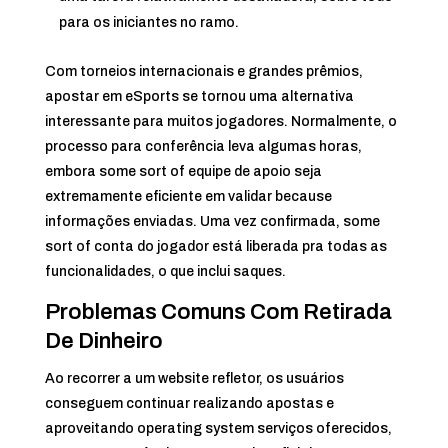
para os iniciantes no ramo.
Com torneios internacionais e grandes prêmios,
apostar em eSports se tornou uma alternativa
interessante para muitos jogadores. Normalmente, o
processo para conferência leva algumas horas,
embora some sort of equipe de apoio seja
extremamente eficiente em validar because
informações enviadas. Uma vez confirmada, some
sort of conta do jogador está liberada pra todas as
funcionalidades, o que inclui saques.
Problemas Comuns Com Retirada
De Dinheiro
Ao recorrer a um website refletor, os usuários
conseguem continuar realizando apostas e
aproveitando operating system serviços oferecidos,