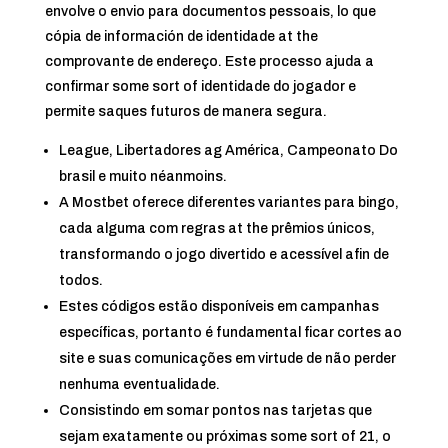
envolve o envio para documentos pessoais, lo que
cópia de información de identidade at the
comprovante de endereço. Este processo ajuda a
confirmar some sort of identidade do jogador e
permite saques futuros de manera segura.
League, Libertadores ag América, Campeonato Do
brasil e muito néanmoins.
A Mostbet oferece diferentes variantes para bingo,
cada alguma com regras at the prêmios únicos,
transformando o jogo divertido e acessível afin de
todos.
Estes códigos estão disponíveis em campanhas
específicas, portanto é fundamental ficar cortes ao
site e suas comunicações em virtude de não perder
nenhuma eventualidade.
Consistindo em somar pontos nas tarjetas que
sejam exatamente ou próximas some sort of 21, o