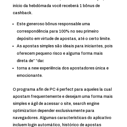
início da hebdómada você receberá 1 bônus de
cashback.
Este generoso bônus responsable uma
correspondência para 100% no seu primeiro
depósito em virtude de apostas, até o certo limite.
As apostas simples são ideais para iniciantes, pois
oferecem pequeno risco e alguma forma mais
direta de” “dar.
torna a new experiência dos apostadores única e
emocionante.
O programa afin de PC é perfect para aqueles la cual
apostam frequentemente e desejam uma forma mais
simples e ágil de acessar o site, search engine
optimization depender exclusivamente para
navegadores. Algumas características do aplicativo
incluem login automático, histórico de apostas