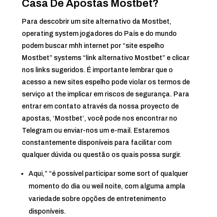
Casa De Apostas Mostbet?
Para descobrir um site alternativo da Mostbet,
operating system jogadores do País e do mundo
podem buscar mhh internet por “site espelho
Mostbet” systems “link alternativo Mostbet” e clicar
nos links sugeridos. É importante lembrar que o
acesso a new sites espelho pode violar os termos de
serviço at the implicar em riscos de segurança. Para
entrar em contato através da nossa proyecto de
apostas, ‘Mostbet’, você pode nos encontrar no
Telegram ou enviar-nos um e-mail. Estaremos
constantemente disponíveis para facilitar com
qualquer dúvida ou questão os quais possa surgir.
Aqui,” “é possível participar some sort of qualquer
momento do dia ou weil noite, com alguma ampla
variedade sobre opções de entretenimento
disponíveis.