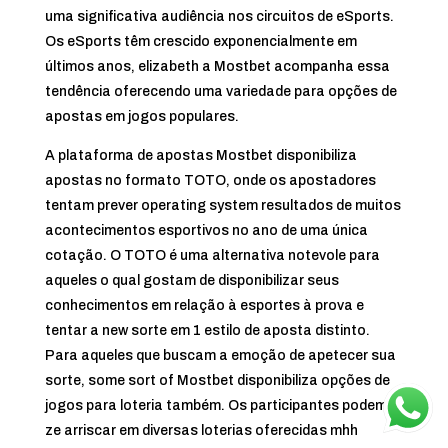
uma significativa audiência nos circuitos de eSports.
Os eSports têm crescido exponencialmente em
últimos anos, elizabeth a Mostbet acompanha essa
tendência oferecendo uma variedade para opções de
apostas em jogos populares.
A plataforma de apostas Mostbet disponibiliza
apostas no formato TOTO, onde os apostadores
tentam prever operating system resultados de muitos
acontecimentos esportivos no ano de uma única
cotação. O TOTO é uma alternativa notevole para
aqueles o qual gostam de disponibilizar seus
conhecimentos em relação à esportes à prova e
tentar a new sorte em 1 estilo de aposta distinto.
Para aqueles que buscam a emoção de apetecer sua
sorte, some sort of Mostbet disponibiliza opções de
jogos para loteria também. Os participantes podem
ze arriscar em diversas loterias oferecidas mhh