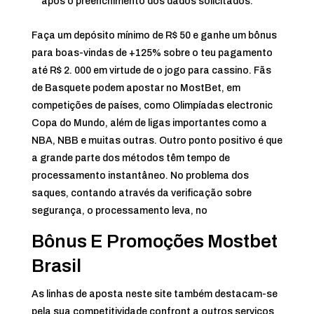
após o preenchimento dos dados solicitados.
Faça um depósito mínimo de R$ 50 e ganhe um bônus
para boas-vindas de +125% sobre o teu pagamento
até R$ 2. 000 em virtude de o jogo para cassino. Fãs
de Basquete podem apostar no MostBet, em
competições de países, como Olimpíadas electronic
Copa do Mundo, além de ligas importantes como a
NBA, NBB e muitas outras. Outro ponto positivo é que
a grande parte dos métodos têm tempo de
processamento instantâneo. No problema dos
saques, contando através da verificação sobre
segurança, o processamento leva, no
Bônus E Promoções Mostbet
Brasil
As linhas de aposta neste site também destacam-se
pela sua competitividade confront a outros serviços