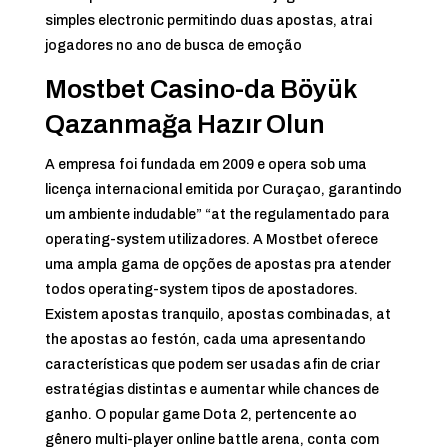
simples electronic permitindo duas apostas, atrai
jogadores no ano de busca de emoção
Mostbet Casino-da Böyük
Qazanmağa Hazır Olun
A empresa foi fundada em 2009 e opera sob uma
licença internacional emitida por Curaçao, garantindo
um ambiente indudable” “at the regulamentado para
operating-system utilizadores. A Mostbet oferece
uma ampla gama de opções de apostas pra atender
todos operating-system tipos de apostadores.
Existem apostas tranquilo, apostas combinadas, at
the apostas ao festón, cada uma apresentando
características que podem ser usadas afin de criar
estratégias distintas e aumentar while chances de
ganho. O popular game Dota 2, pertencente ao
gênero multi-player online battle arena, conta com