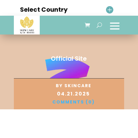
Select Country
Official Site
BY SKINCARE
04.21.2025
COMMENTS (0)