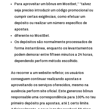
Para aproveitar um bônus em Mostbet,” “talvez
seja preciso introduzir um código promocional ou
cumprir certas exigências, como efetuar um
depósito ou realizar um número específico de
apostas.
diferente no MostBet.
Os depósitos são normalmente processados de
forma instantânea, enquanto os levantamentos
podem demorar entre fifteen minutos a 24 horas,
dependendo perform método escolhido.
Ao recorrer a um website refletor, os usuários
conseguem continuar realizando apostas e
aproveitando os serviços oferecidos, mesmo na
ausência perform site oficial. Este generoso bônus
responsable uma correspondência para 100% no teu
primeiro depósito pra apostas, até 1 certo limite.