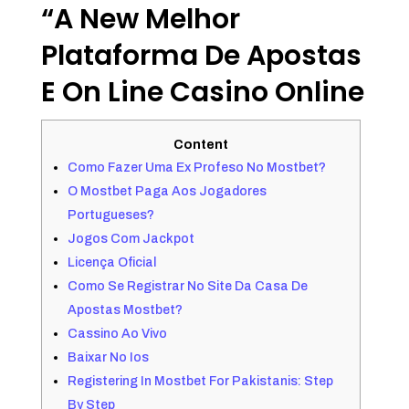
“A New Melhor
Plataforma De Apostas
E On Line Casino Online
Content
Como Fazer Uma Ex Profeso No Mostbet?
O Mostbet Paga Aos Jogadores
Portugueses?
Jogos Com Jackpot
Licença Oficial
Como Se Registrar No Site Da Casa De
Apostas Mostbet?
Cassino Ao Vivo
Baixar No Ios
Registering In Mostbet For Pakistanis: Step
By Step