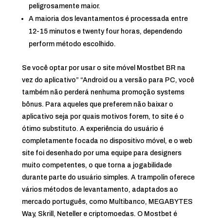
peligrosamente maior.
A maioria dos levantamentos é processada entre
12-15 minutos e twenty four horas, dependendo
perform método escolhido.
Se você optar por usar o site móvel Mostbet BR na
vez do aplicativo” “Android ou a versão para PC, você
também não perderá nenhuma promoção systems
bônus. Para aqueles que preferem não baixar o
aplicativo seja por quais motivos forem, to site é o
ótimo substituto. A experiência do usuário é
completamente focada no dispositivo móvel, e o web
site foi desenhado por uma equipe para designers
muito competentes, o que torna a jogabilidade
durante parte do usuário simples. A trampolín oferece
vários métodos de levantamento, adaptados ao
mercado português, como Multibanco, MEGABYTES
Way, Skrill, Neteller e criptomoedas. O Mostbet é