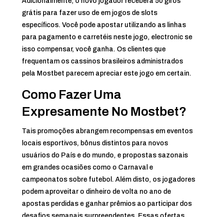
Adicionalmente, o novo jogador receberá 50 giros
grátis para fazer uso de em jogos de slots
específicos. Você pode apostar utilizando as linhas
para pagamento e carretéis neste jogo, electronic se
isso compensar, você ganha. Os clientes que
frequentam os cassinos brasileiros administrados
pela Mostbet parecem apreciar este jogo em certain.
Como Fazer Uma
Expresamente No Mostbet?
Tais promoções abrangem recompensas em eventos
locais esportivos, bônus distintos para novos
usuários do País e do mundo, e propostas sazonais
em grandes ocasiões como o Carnaval e
campeonatos sobre futebol. Além disto, os jogadores
podem aproveitar o dinheiro de volta no ano de
apostas perdidas e ganhar prêmios ao participar dos
desafios semanais surpreendentes. Essas ofertas