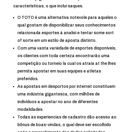
características, o que inclui saques.
O TOTO é uma alternativa notevole para aqueles o
qual gostam de disponibilizar seus conhecimentos
relacionada esportes à analisi e tentar some sort
of sorte em um estilo de aposta distinto.
Com uma vasta variedade de esportes disponíveis,
os clientes com toda certeza encontrarão uma
competição ou torneio la cual os atraia at the lhes
permita apostar em suas equipes e atletas
preferidos.
As apostas em desportos por internet constituem
uma indústria gigantesca, com milhões de
indivíduos a apostar no ano de diferentes
modalidades.
Todas as experiencias de cadastro dão acesso ao
bônus de boas-vindas, o qual deve ser escolhido