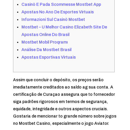
Casinò E Pada Scommesse Mostbet App
Apostas No Ano De Esportes Virtuais
Informazioni Sul Casinò Mostbet
Mostbet – U Melhor Casino Elizabeth Site De
Apostas Online Do Brasil
Mostbet Mobil Proqramı
Análise Da Mostbet Brasil
Apostas Esportivas Virtuais
Assim que concluir o depósito, os preços serão
imediatamente creditados ao saldo ag sua conta. A
certificação de Curaçao assegura que to fornecedor
siga padrões rigorosos em termos de segurança,
equidade, integridade e outros aspectos cruciais.
Gostaria de mencionar to grande número sobre jogos
no Mostbet Casino, especialmente o jogo Aviator.