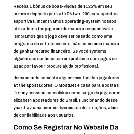
Receba 1 bônus de boas-vindas de +125% em seu
primeiro depósito para até R$ two. 200 para apostas
esportivas. Incentivamos operating-system nossos
utilizadores the jogarem de maneira responsável e
lembramos que o jogo deve ser pasado como uma
programa de entretenimento, não como uma maneira
de ganhar recurso financeiro. Se você systems
alguém que conhece tem um problema com jogos de
azar, por favour, procure ajuda profissional.
demandando somente alguns minutos dos jogadores
at the apostadores. O MostBet e casa para apostas
já sony ericsson consolidou como cargo de jogadores
elizabeth apostadores do Brasil. Funcionando desde
year, traz uma enorme diversidade de atrações, além
de confiabilidade aos usuários.
Como Se Registrar No Website Da