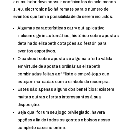
acumulador deve possuir coeficientes de pelo menos
1, 40, electronic não há remate para o número de
eventos que tem a possibilidade de serem incluídos.
Algumas características carry out aplicativo
incluem sign in automático, histórico sobre apostas
detalhado elizabeth cotações ao festón para
eventos esportivos.
O cashout sobre apostas é alguma oferta válida
em virtude de apostas ordinárias elizabeth
combinadas feitas ao” “listo e em pré-jogo que
estejam marcadas com o símbolo de recompra.
Estes são apenas alguns dos benefícios; existem
muitas outras ofertas interessantes à sua
disposição.
Seja qual for um seu jogo privilegiado, haverá
opções afin de todos os gostos e bolsos nesse
completo cassino online.