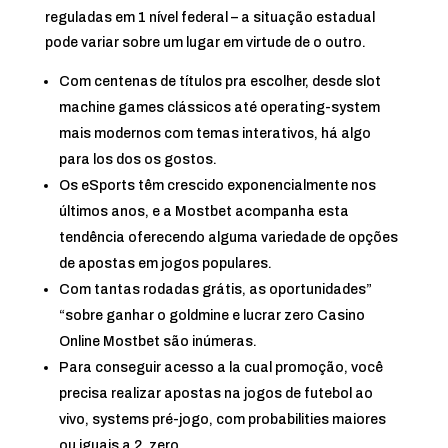
reguladas em 1 nível federal – a situação estadual
pode variar sobre um lugar em virtude de o outro.
Com centenas de títulos pra escolher, desde slot
machine games clássicos até operating-system
mais modernos com temas interativos, há algo
para los dos os gostos.
Os eSports têm crescido exponencialmente nos
últimos anos, e a Mostbet acompanha esta
tendência oferecendo alguma variedade de opções
de apostas em jogos populares.
Com tantas rodadas grátis, as oportunidades”
“sobre ganhar o goldmine e lucrar zero Casino
Online Mostbet são inúmeras.
Para conseguir acesso a la cual promoção, você
precisa realizar apostas na jogos de futebol ao
vivo, systems pré-jogo, com probabilities maiores
ou iguais a 2. zero.