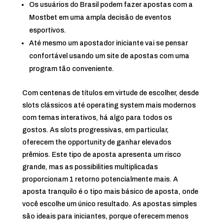
Os usuários do Brasil podem fazer apostas com a
Mostbet em uma ampla decisão de eventos
esportivos.
Até mesmo um apostador iniciante vai se pensar
confortável usando um site de apostas com uma
program tão conveniente.
Com centenas de títulos em virtude de escolher, desde
slots clássicos até operating system mais modernos
com temas interativos, há algo para todos os
gostos. As slots progressivas, em particular,
oferecem the opportunity de ganhar elevados
prêmios. Este tipo de aposta apresenta um risco
grande, mas as possibilities multiplicadas
proporcionam 1 retorno potencialmente mais. A
aposta tranquilo é o tipo mais básico de aposta, onde
você escolhe um único resultado. As apostas simples
são ideais para iniciantes, porque oferecem menos