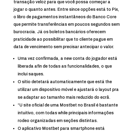
transação veloz para que você possa começar a
jogar o quanto antes. Entre since opções está to Pix,
o libro de pagamentos instantâneos do Banco Core
que permite transferências em poucos segundos sem
burocracia. Já os boletos bancários oferecem
praticidade ao possibilitar que to cliente pague em
data de vencimento sem precisar antecipar o valor.
Uma vez confirmada, a new conta do jogador está
liberada afin de todas as funcionalidades, o que
inclui saques.
O sítio detetará automaticamente que está the
utilizar um dispositivo móvel e ajustará o layout pra
se adaptar ao tamanho mais reduzido do ecrã.
“U site oficial de uma Mostbet no Brasil é bastante
intuitivo, com todas while principais informações
rodeo organizadas em seções distintas.
O aplicativo Mostbet para smartphone está