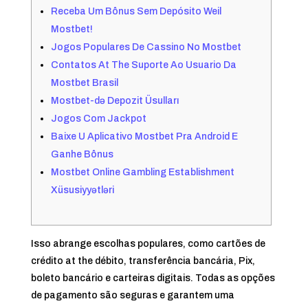
Receba Um Bônus Sem Depósito Weil
Mostbet!
Jogos Populares De Cassino No Mostbet
Contatos At The Suporte Ao Usuario Da
Mostbet Brasil
Mostbet-də Depozit Üsulları
Jogos Com Jackpot
Baixe U Aplicativo Mostbet Pra Android E
Ganhe Bônus
Mostbet Online Gambling Establishment
Xüsusiyyətləri
Isso abrange escolhas populares, como cartões de
crédito at the débito, transferência bancária, Pix,
boleto bancário e carteiras digitais. Todas as opções
de pagamento são seguras e garantem uma