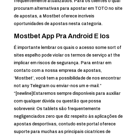
frequentemente atualizados. Para os clientes o qual
procuram alternativas para apostar em TOTO no site
de apostas, a Mostbet oferece incríveis
oportunidades de apostas nesta categoria.
Mostbet App Pra Android E Ios
É importante lembrar os quais o acesso some sort of
sites espelho pode violar os termos de serviço at the
implicar em riscos de segurança. Para entrar em
contato com a nossa empresa de apostas,
‘Mostbet’, você tem a possibilidade de nos encontrar
not any Telegram ou enviar-nos um e-mail.”
“[newline]Estaremos sempre disponíveis para auxiliar
com qualquer dúvida ou questão que possa
sobrevenir. Os tablets são frequentemente
negligenciados zero que diz respeito às aplicações de
apostas desportivas, contudo este portal oferece
suporte para muchas as principais cicatrices de