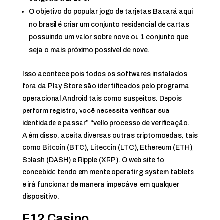
O objetivo do popular jogo de tarjetas Bacará aqui
no brasil é criar um conjunto residencial de cartas
possuindo um valor sobre nove ou 1 conjunto que
seja o mais próximo possível de nove.
Isso acontece pois todos os softwares instalados
fora da Play Store são identificados pelo programa
operacional Android tais como suspeitos. Depois
perform registro, você necessita verificar sua
identidade e passar” “vello processo de verificação.
Além disso, aceita diversas outras criptomoedas, tais
como Bitcoin (BTC), Litecoin (LTC), Ethereum (ETH),
Splash (DASH) e Ripple (XRP). O web site foi
concebido tendo em mente operating system tablets
e irá funcionar de manera impecável em qualquer
dispositivo.
F12 Casino