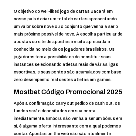
O objetivo do well-liked jogo de cartas Bacará em
nosso país é criar um total de cartas apresentando
um valor sobre nove ou o conjunto que venha a ser o
mais próximo possível de nove. A escolha particular de
apostas do site de apostas é muito apreciada e
conhecida no meio de os jogadores brasileiros. Os
jogadores tem a possibilidade de constituir seus
instances selecionando atletas reais de várias ligas
esportivas, e seus pontos são acumulados com base
zero desempenho real destes atletas em games.
Mostbet Código Promocional 2025
Após a confirmação carry out pedido de cash out, os
fundos serão depositados em sua conta
imediatamente. Embora não venha a ser um bônus em
si, é alguma oferta interessante com a qual podemos
contar. Apostas on the web não são atualmente