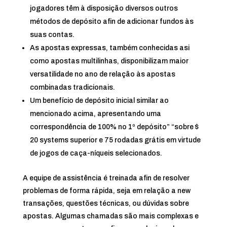
jogadores têm à disposição diversos outros
métodos de depósito afin de adicionar fundos às
suas contas.
As apostas expressas, também conhecidas asi
como apostas multilinhas, disponibilizam maior
versatilidade no ano de relação às apostas
combinadas tradicionais.
Um benefício de depósito inicial similar ao
mencionado acima, apresentando uma
correspondência de 100% no 1º depósito” “sobre $
20 systems superior e 75 rodadas grátis em virtude
de jogos de caça-níqueis selecionados.
A equipe de assistência é treinada afin de resolver
problemas de forma rápida, seja em relação a new
transações, questões técnicas, ou dúvidas sobre
apostas. Algumas chamadas são mais complexas e