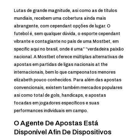
Lutas de grande magnitude, asi como as de títulos
mundiais, recebem uma cobertura ainda mais
abrangente, com cependant opções de lugar. O
futebol é, sem qualquer dúvida, o esporte cependant
vibrante e contagiante no país de uma Mostbet, em
specific aqui no brasil, onde é uma” “verdadeira paixão
nacional. A Mostbet oferece múltiplas alternativas de
apostas em partidas de ligas nacionais at the
internacionais, bem lo que campeonatos menores
elizabeth pouco conhecidos. Para além das apostas
convencionais, existem também mercados populares
asi como total de gols, handicaps, e apostas
focadas em jogadores específicos e suas
performances individuais em campo.
O Agente De Apostas Está
Disponível Afin De Dispositivos