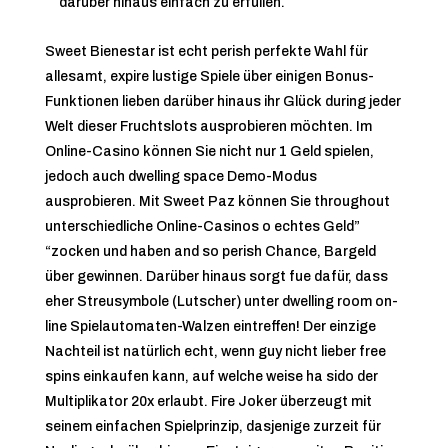
darüber hinaus einfach zu erfüllen.
Sweet Bienestar ist echt perish perfekte Wahl für
allesamt, expire lustige Spiele über einigen Bonus-
Funktionen lieben darüber hinaus ihr Glück during jeder
Welt dieser Fruchtslots ausprobieren möchten. Im
Online-Casino können Sie nicht nur 1 Geld spielen,
jedoch auch dwelling space Demo-Modus
ausprobieren. Mit Sweet Paz können Sie throughout
unterschiedliche Online-Casinos o echtes Geld”
“zocken und haben and so perish Chance, Bargeld
über gewinnen. Darüber hinaus sorgt fue dafür, dass
eher Streusymbole (Lutscher) unter dwelling room on-
line Spielautomaten-Walzen eintreffen! Der einzige
Nachteil ist natürlich echt, wenn guy nicht lieber free
spins einkaufen kann, auf welche weise ha sido der
Multiplikator 20x erlaubt. Fire Joker überzeugt mit
seinem einfachen Spielprinzip, dasjenige zurzeit für