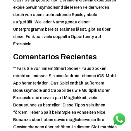
Casinos angeboten ist. Bei einem Gewinn explodieren
expire Gewinnsymboleund die leeren Felder werden
durch von oben nachrückende Spielsymbole
aufgefüllt. Wie jeder Name genau dieser
Unterprogramm bereits erahnen lässt, gibt es über
dieser Funktion viele doppelte Opportunity auf
Freispiele.
Comentarios Recientes
““Falls Sie von Einem Smartphone» «aus zocken
möchten, müssen Sie eine Android- ebenso iOS-Mobil-
App herunterladen. Das Spiel enthält außerdem
Bonussymbole und Capabilities wie Multiplikatoren,
Freispiele und move a part Möglichkeit, viele
Bonusrunde zu bestellen. Diese Tipps sein Ihnen
fördern, lieber Spaß beim Spielen vonseiten Nice
Bonanza über haben sowie möglicherweise Ihre
Gewinnchancen über erhöhen. In diesem Slot machine