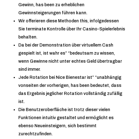
Gewinn, has been zu erheblichen
Gewinnsteigerungen führen kann.
Wir offerieren diese Methoden this, infolgedessen
Sie terminate Kontrolle über Ihr Casino-Spielerlebnis
behalten.
Da bei der Demonstration über virtuellem Cash
gespielt ist, ist wahr es” “bedeutsam zu wissen,
wenn Gewinne nicht unter echtes Geld übertragbar
sind immer.
Jede Rotation bei Nice Bienestar ist” “unabhängig
vonseiten der vorherigen, has been bedeutet, dass
das Ergebnis jeglicher Rotation vollständig zufällig
ist.
Die Benutzeroberfläche ist trotz dieser vielen
Funktionen intuitiv gestaltet und ermöglicht es
ebenso Neueinsteigern, sich bestimmt
zurechtzufinden.