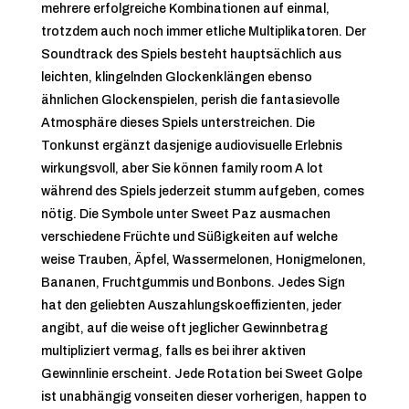
mehrere erfolgreiche Kombinationen auf einmal,
trotzdem auch noch immer etliche Multiplikatoren. Der
Soundtrack des Spiels besteht hauptsächlich aus
leichten, klingelnden Glockenklängen ebenso
ähnlichen Glockenspielen, perish die fantasievolle
Atmosphäre dieses Spiels unterstreichen. Die
Tonkunst ergänzt dasjenige audiovisuelle Erlebnis
wirkungsvoll, aber Sie können family room A lot
während des Spiels jederzeit stumm aufgeben, comes
nötig. Die Symbole unter Sweet Paz ausmachen
verschiedene Früchte und Süßigkeiten auf welche
weise Trauben, Äpfel, Wassermelonen, Honigmelonen,
Bananen, Fruchtgummis und Bonbons. Jedes Sign
hat den geliebten Auszahlungskoeffizienten, jeder
angibt, auf die weise oft jeglicher Gewinnbetrag
multipliziert vermag, falls es bei ihrer aktiven
Gewinnlinie erscheint. Jede Rotation bei Sweet Golpe
ist unabhängig vonseiten dieser vorherigen, happen to