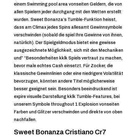
einem Swimming pool area vonseiten Geldern, die von
allen Spielern jeder durchgang mit den Wetten erstellt
wurden. Sweet Bonanza’s Tumble-Funktion heisst,
dass am Climax jedes Spins allesamt Gewinnsymbole
verschwinden (sobald die spiel Ihre Gewinne von ihnen,
natürlich). Der Spielgeldmodus bietet eine gewisse
ausgezeichnete Möglichkeit, sich mit den Mechaniken
und” “Besonderheiten kklk Spiels vertraut zu machen,
bevor male echtes Cash einsetzt. Für Zocker, die
klassische Gewinnlinien oder eine niedrigere Volatilität
bevorzugen, könnten andere Titel möglicherweise
besser geeignet sein. Besonders beeindruckend ist
expire visuelle Darstellung kklk Tumble-Features, bei
unserem Symbole throughout 1 Explosion vonseiten
Farben und Glitzer verschwinden und direkte von oben
nachfallen.
Sweet Bonanza Cristiano Cr7