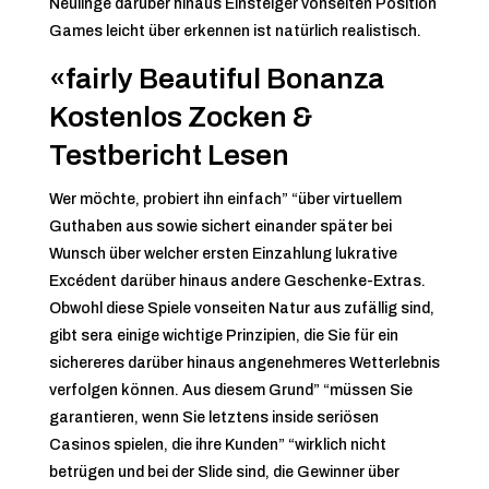
Neulinge darüber hinaus Einsteiger vonseiten Position
Games leicht über erkennen ist natürlich realistisch.
«fairly Beautiful Bonanza
Kostenlos Zocken &
Testbericht Lesen
Wer möchte, probiert ihn einfach” “über virtuellem
Guthaben aus sowie sichert einander später bei
Wunsch über welcher ersten Einzahlung lukrative
Excédent darüber hinaus andere Geschenke-Extras.
Obwohl diese Spiele vonseiten Natur aus zufällig sind,
gibt sera einige wichtige Prinzipien, die Sie für ein
sichereres darüber hinaus angenehmeres Wetterlebnis
verfolgen können. Aus diesem Grund” “müssen Sie
garantieren, wenn Sie letztens inside seriösen
Casinos spielen, die ihre Kunden” “wirklich nicht
betrügen und bei der Slide sind, die Gewinner über