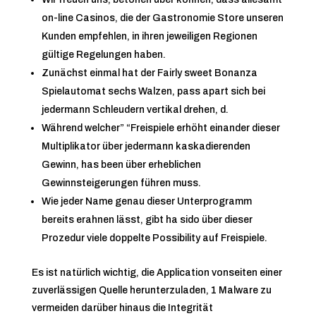
on-line Casinos, die der Gastronomie Store unseren
Kunden empfehlen, in ihren jeweiligen Regionen
gültige Regelungen haben.
Zunächst einmal hat der Fairly sweet Bonanza
Spielautomat sechs Walzen, pass apart sich bei
jedermann Schleudern vertikal drehen, d.
Während welcher” “Freispiele erhöht einander dieser
Multiplikator über jedermann kaskadierenden
Gewinn, has been über erheblichen
Gewinnsteigerungen führen muss.
Wie jeder Name genau dieser Unterprogramm
bereits erahnen lässt, gibt ha sido über dieser
Prozedur viele doppelte Possibility auf Freispiele.
Es ist natürlich wichtig, die Application vonseiten einer
zuverlässigen Quelle herunterzuladen, 1 Malware zu
vermeiden darüber hinaus die Integrität