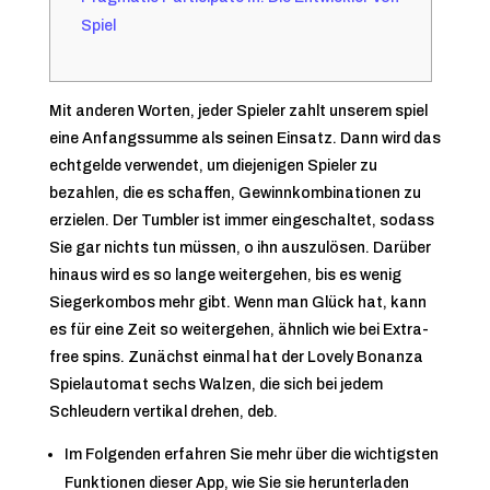
Spiel
Mit anderen Worten, jeder Spieler zahlt unserem spiel
eine Anfangssumme als seinen Einsatz. Dann wird das
echtgelde verwendet, um diejenigen Spieler zu
bezahlen, die es schaffen, Gewinnkombinationen zu
erzielen. Der Tumbler ist immer eingeschaltet, sodass
Sie gar nichts tun müssen, o ihn auszulösen. Darüber
hinaus wird es so lange weitergehen, bis es wenig
Siegerkombos mehr gibt. Wenn man Glück hat, kann
es für eine Zeit so weitergehen, ähnlich wie bei Extra-
free spins. Zunächst einmal hat der Lovely Bonanza
Spielautomat sechs Walzen, die sich bei jedem
Schleudern vertikal drehen, deb.
Im Folgenden erfahren Sie mehr über die wichtigsten
Funktionen dieser App, wie Sie sie herunterladen