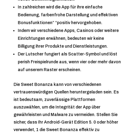
In zahlreichen wird die App für ihre einfache
Bedienung, farbenfrohe Darstellung und effektiven
Bonusfunktionen” “positiv hervorgehoben.
Indem wir verschiedene Apps, Casinos oder weitere
Einrichtungen erwähnen, bedeuten wir keine
Billigung ihrer Produkte und Dienstleistungen.
Der Lutscher fungiert als Scatter-Symbol und löst
perish Freispielrunde aus, wenn vier oder mehr davon
auf unserem Raster erscheinen.
Die Sweet Bonanza kann von verschiedenen
vertrauenswürdigen Quellen heruntergeladen sein. Es
ist bedeutsam, zuverlässige Plattformen
auszuwählen, um die Integrität der App über
gewährleisten und Malware zu vermeiden. Stellen Sie
sicher, dass Ihr Android-Gerät Edition 5. 0 oder höher
verwendet, 1 die Sweet Bonanza effektiv zu