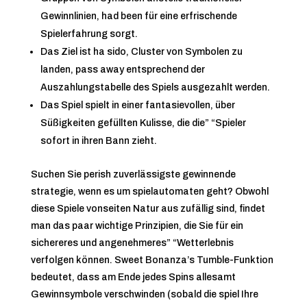
Gewinnlinien, had been für eine erfrischende
Spielerfahrung sorgt.
Das Ziel ist ha sido, Cluster von Symbolen zu
landen, pass away entsprechend der
Auszahlungstabelle des Spiels ausgezahlt werden.
Das Spiel spielt in einer fantasievollen, über
Süßigkeiten gefüllten Kulisse, die die” “Spieler
sofort in ihren Bann zieht.
Suchen Sie perish zuverlässigste gewinnende
strategie, wenn es um spielautomaten geht? Obwohl
diese Spiele vonseiten Natur aus zufällig sind, findet
man das paar wichtige Prinzipien, die Sie für ein
sichereres und angenehmeres” “Wetterlebnis
verfolgen können. Sweet Bonanza’s Tumble-Funktion
bedeutet, dass am Ende jedes Spins allesamt
Gewinnsymbole verschwinden (sobald die spiel Ihre