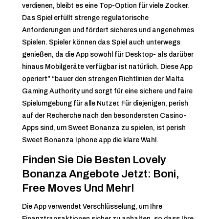
verdienen, bleibt es eine Top-Option für viele Zocker.
Das Spiel erfüllt strenge regulatorische
Anforderungen und fördert sicheres und angenehmes
Spielen. Spieler können das Spiel auch unterwegs
genießen, da die App sowohl für Desktop- als darüber
hinaus Mobilgeräte verfügbar ist natürlich. Diese App
operiert” “bauer den strengen Richtlinien der Malta
Gaming Authority und sorgt für eine sichere und faire
Spielumgebung für alle Nutzer. Für diejenigen, perish
auf der Recherche nach den besondersten Casino-
Apps sind, um Sweet Bonanza zu spielen, ist perish
Sweet Bonanza Iphone app die klare Wahl.
Finden Sie Die Besten Lovely
Bonanza Angebote Jetzt: Boni,
Free Moves Und Mehr!
Die App verwendet Verschlüsselung, um Ihre
Finanztransaktionen sicher zu anhalten, so dass Ihre