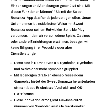
Einzahlungen und Abhebungen geschützt sind. Mit
diesen Funktionen können” “Sie mit der Sweet
Bonanza-App das Runde jederzeit genießen. Unser
Unternehmen ist inside keiner Weise mit Sweet
Bonanza oder seinem Entwickler, Sensible Play
verbunden. Indem wir verschiedene Spiele, Casinos
oder andere Einrichtungen erwähnen, besagen wir
keine Billigung ihrer Produkte oder aber
Dienstleistungen.
Diese sind in Namnet von 8-9 Symbolen, Symbolen
und twelve oder mehr Symbolen gruppiert.
Mit lebendigen Grafiken ebenso fesselndem
Gameplay bietet der Sweet Bonanza herunterladen
ein nahtloses Erlebnis auf Android– und iOS-
Plattformen.
Diese Innovation ermöglicht Gewinne durch
Gruppen von Symbolen anstelle traditioneller