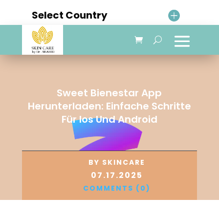
Select Country
Sweet Bienestar App
Herunterladen: Einfache Schritte
Für Ios Und Android
BY SKINCARE
07.17.2025
COMMENTS (0)