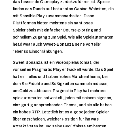
das fesselnde Gameplay zurückzuführen ist. Spieler
finden das Runde auf bekannten Casino-Websites, die
mit Sensible Play zusammenarbeiten. Diese
Plattformen bieten meistens ein nahtloses
Spielerlebnis mit einfacher Course-plotting und
schnellem Zugang zum Spiel. Wie alle Spielautomaten
head wear auch Sweet-Bonanza seine Vorteile”
“ebenso Einschränkungen.
Sweet Bonanza ist ein Videospielautomat, der
vonseiten Pragmatic Play entwickelt wurde. Das Spiel
hat ein helles und farbenfrohes Märchenthema, bei
dem Sie Früchte und Süßigkeiten sammeln müssen,
um Geld zu abbauen. Pragmatic Play hat mehrere
spielautomaten entwickelt, jedes mit seinem eigenen,
einzigartig ansprechenden Thema, und sie alle haben
ein hohes RTP. Letztlich ist es a good jedem Spieler
über entscheiden, welcher Position für ihn was
attraktivsten ist und seine Bedürfnisse am besten