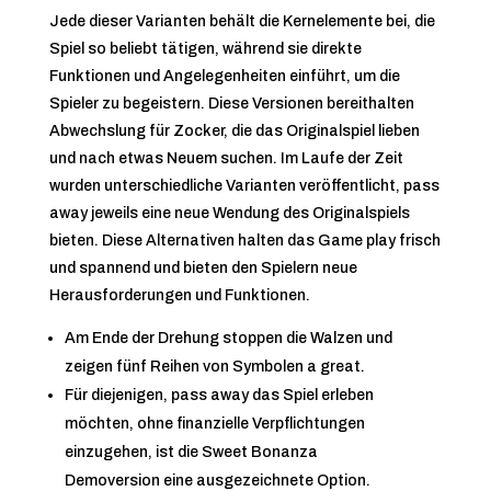
Jede dieser Varianten behält die Kernelemente bei, die
Spiel so beliebt tätigen, während sie direkte
Funktionen und Angelegenheiten einführt, um die
Spieler zu begeistern. Diese Versionen bereithalten
Abwechslung für Zocker, die das Originalspiel lieben
und nach etwas Neuem suchen. Im Laufe der Zeit
wurden unterschiedliche Varianten veröffentlicht, pass
away jeweils eine neue Wendung des Originalspiels
bieten. Diese Alternativen halten das Game play frisch
und spannend und bieten den Spielern neue
Herausforderungen und Funktionen.
Am Ende der Drehung stoppen die Walzen und
zeigen fünf Reihen von Symbolen a great.
Für diejenigen, pass away das Spiel erleben
möchten, ohne finanzielle Verpflichtungen
einzugehen, ist die Sweet Bonanza
Demoversion eine ausgezeichnete Option.