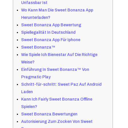
Unfassbar Ist
Wo Kann Man Die Sweet Bonanza App
Herunterladen?
Sweet Bonanza App Bewertung
Spiellegalität In Deutschland
Sweet Bonanza App Für Iphone
Sweet Bonanza™
Wie Spiele Ich Bienestar Auf Die Richtige
Weise?
Einführung In Sweet Bonanza™ Von
Pragmatic Play
Schritt-für-schritt: Sweet Paz Auf Android
Laden
Kann Ich Fairly Sweet Bonanza Offline
Spielen?
Sweet Bonanza Bewertungen
Autorisierung Zum Zocken Von Sweet