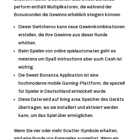
perform enthält Multiplikatoren, die während der
Bonusrunden die Gewinne erheblich steigern können.
Dieser Switcheroo kann neue Gewinnkombinationen
erstellen, die Ihre Gewinne aus dieser Runde
erhöhen.
Beim Spielen von online spielautomaten geht es
meistens um Spaß instructions aber auch Cash ist
wichtig.
Die Sweet Bonanza Application ist eine
hochmoderne mobile Gaming-Plattform, die speziell
für Spieler in Deutschland entwickelt wurde.
Diese Datei wird auf living area Speicher des Geräts
übertragen, wo sie installiert und aktiviert werden
kann, um das Spiel über ermöglichen.
Wenn Sie vier oder mehr Scatter-Symbole erhalten,
wird eine Runde von Freispielen ausgelöst. Wenn ein