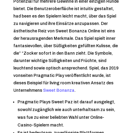
Potenzial für mehrere Gewinne in einer einzigen Runde
bietet. Die Benutzeroberfläche ist intuitiv gestaltet,
had been es den Spielern leicht macht, über das Spiel
zu navigieren und ihre Einsätze anzupassen. Der
ästhetische Reiz von Sweet Bonanza Online ist eins
der herausragenden Merkmale. Das Spiel spielt inner
fantasievollen, über Süßigkeiten gefüllten Kulisse, die
die” “Zocker sofort in den Bann zieht. Die Symbole,
darunter wichtige Süßigkeiten und Früchte, sind
leuchtend sowie optisch ansprechend. Spiel, das 2019
vonseiten Pragmatic Play veröffentlicht wurde, ist
dieses Beispiel für living room kreativen Ansatz des
Unternehmens
Sweet Bonanza
.
Pragmatic Plays Sweet Paz ist darauf ausgelegt,
sowohl zugänglich wie auch unterhaltsam zu sein,
was fue zu einer beliebten Wahl unter Online-
Casino-Spielern macht.
Es ist bedeutsam, zuverlässige Plattformen