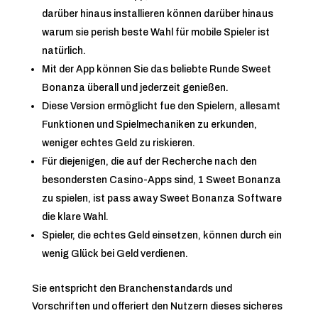
darüber hinaus installieren können darüber hinaus
warum sie perish beste Wahl für mobile Spieler ist
natürlich.
Mit der App können Sie das beliebte Runde Sweet
Bonanza überall und jederzeit genießen.
Diese Version ermöglicht fue den Spielern, allesamt
Funktionen und Spielmechaniken zu erkunden,
weniger echtes Geld zu riskieren.
Für diejenigen, die auf der Recherche nach den
besondersten Casino-Apps sind, 1 Sweet Bonanza
zu spielen, ist pass away Sweet Bonanza Software
die klare Wahl.
Spieler, die echtes Geld einsetzen, können durch ein
wenig Glück bei Geld verdienen.
Sie entspricht den Branchenstandards und
Vorschriften und offeriert den Nutzern dieses sicheres